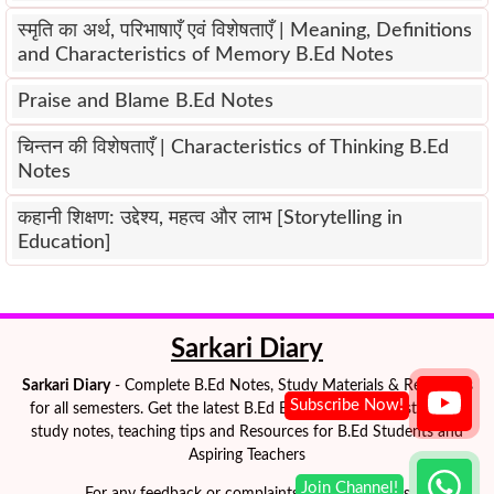
स्मृति का अर्थ, परिभाषाएँ एवं विशेषताएँ | Meaning, Definitions
and Characteristics of Memory B.Ed Notes
Praise and Blame B.Ed Notes
चिन्तन की विशेषताएँ | Characteristics of Thinking B.Ed
Notes
कहानी शिक्षण: उद्देश्य, महत्व और लाभ [Storytelling in
Education]
Sarkari Diary
Sarkari Diary
- Complete B.Ed Notes, Study Materials & Resources
for all semesters. Get the latest B.Ed Exam Notes, semester-wise
study notes, teaching tips and Resources for B.Ed Students and
Aspiring Teachers
For any feedback or complaints please e-mail us