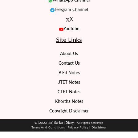
WhatsApp Channel
Telegram Channel
X
YouTube
Site Links
About Us
Contact Us
B.Ed Notes
JTET Notes
CTET Notes
Khortha Notes
Copyright Disclaimer
© (2023-26)
Sarkari Diary
| All rights reserved
Terms And Conditions
|
Privacy Policy
|
Disclaimer