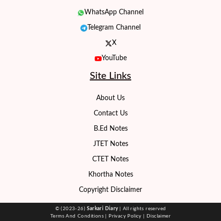
WhatsApp Channel
Telegram Channel
X
YouTube
Site Links
About Us
Contact Us
B.Ed Notes
JTET Notes
CTET Notes
Khortha Notes
Copyright Disclaimer
© (2023-26)
Sarkari Diary
| All rights reserved
Terms And Conditions
|
Privacy Policy
|
Disclaimer