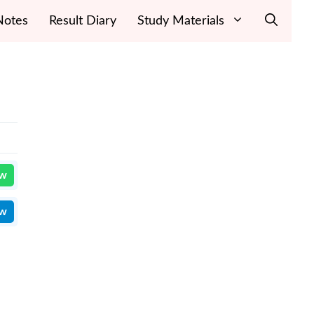
Notes
Result Diary
Study Materials
ow
ow