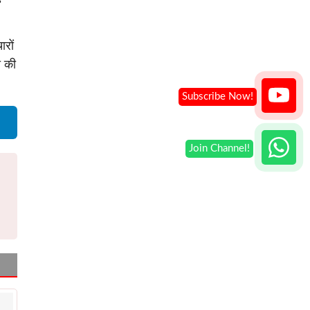
ारों
 की