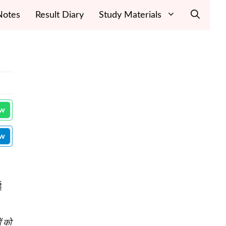
Notes
Result Diary
Study Materials
ow
ow
ई
ं को