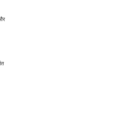
और
ांत