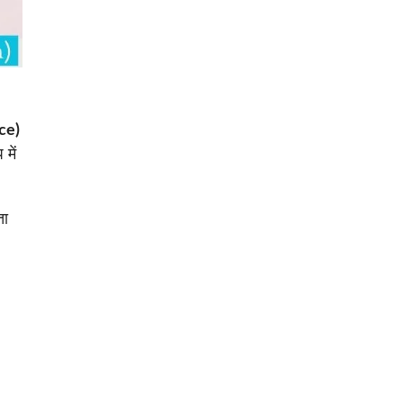
ce)
 में
ता