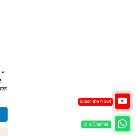
ह न
र
त्मक