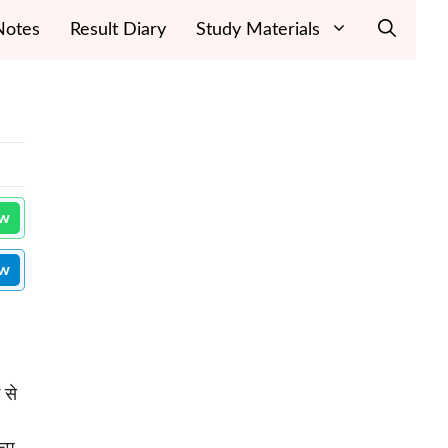
Notes
Result Diary
Study Materials
ow
ow
 से