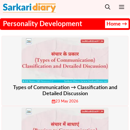
Skip
M
to
content
Personality Development
Home →
Types of Communication → Classification and
Detailed Discussion
23 May 2026