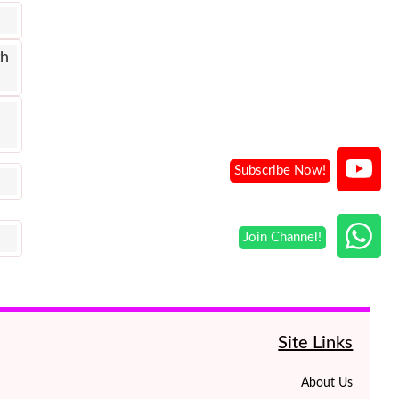
th
Site Links
About Us