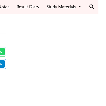
Notes
Result Diary
Study Materials
ow
ow