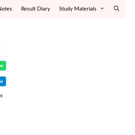
Notes
Result Diary
Study Materials
ow
ow
 न