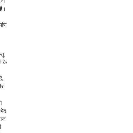
मना
है।
्माण
तु
ी के
ै,
और
ा
भेद
माज
ी