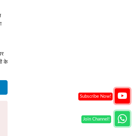
म
ा
पर
णी के