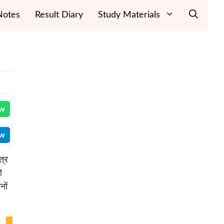
Notes
Result Diary
Study Materials
ow
ow
त्र
ो
नों