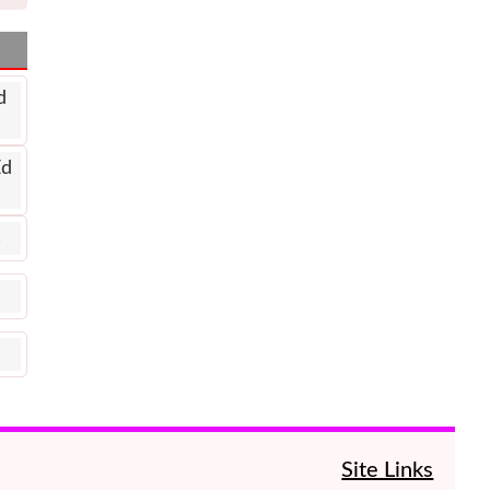
d
Ed
s
Site Links