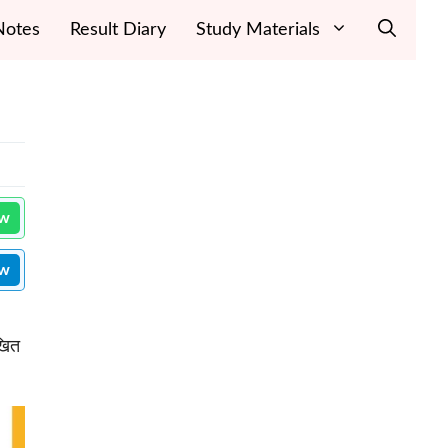
Notes
Result Diary
Study Materials
ow
ow
खित