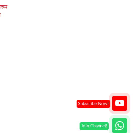
वरूप
ा