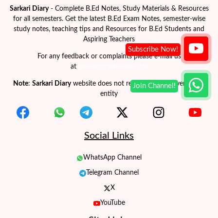
Sarkari Diary
- Complete B.Ed Notes, Study Materials & Resources
for all semesters. Get the latest B.Ed Exam Notes, semester-wise
study notes, teaching tips and Resources for B.Ed Students and
Aspiring Teachers
For any feedback or complaints please e-mail us
at
contact@sarkaridiary.in
Note
:
Sarkari Diary
website does not represent any government
entity
Social Links
WhatsApp Channel
Telegram Channel
X
YouTube