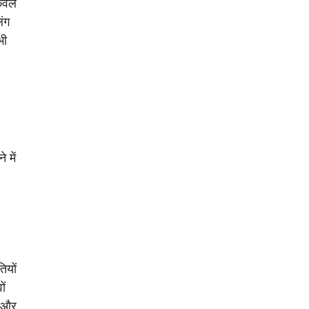
केवल
िंग
भी
 में
ियों
ों
ा और