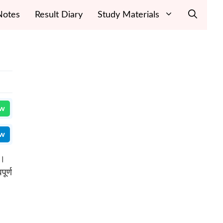
Notes
Result Diary
Study Materials
ow
ow
ै।
पूर्ण