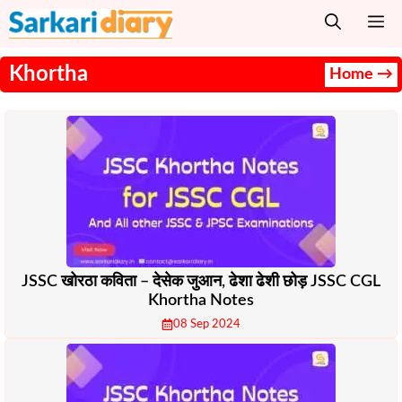
Skip
M
to
content
Khortha
Home →
JSSC खोरठा कविता – देसेक जुआन, ढेशा ढेशी छोड़ JSSC CGL
Khortha Notes
08 Sep 2024